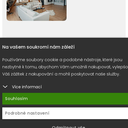
right © 2026 |
E-shop JEDNIČKY
|
Marketing
DOKTOR ESHOP
&
BA
Na vašem soukromí nám záleží
Používáme soubory cookie
Používáme soubory cookie a podobné nástroje, které jsou
nezbytné k tomu, abychom Vám umožnili nakupovat, vylepšo
Váš zážitek z nakupování a mohli poskytovat naše služby.
Více informací
Souhlasím
Podrobné nastavení
Odmítnout vše