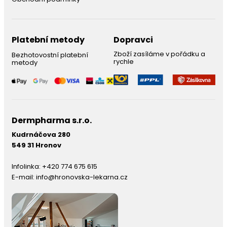
Platební metody
Dopravci
Zboží zasíláme v pořádku a
Bezhotovostní platební
rychle
metody
Dermpharma s.r.o.
Kudrnáčova 280
549 31 Hronov
Infolinka:
+420 774 675 615
E-mail:
info@hronovska-lekarna.cz