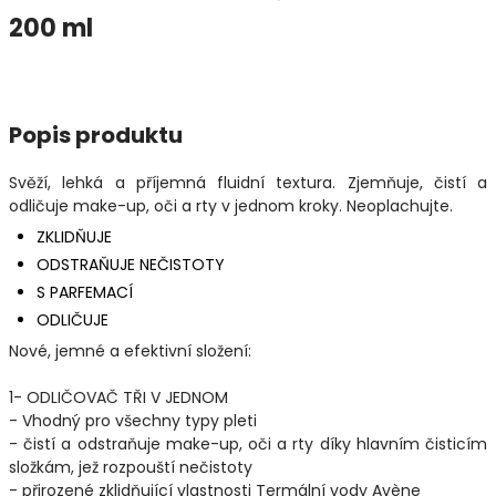
200 ml
Popis produktu
Svěží, lehká a příjemná fluidní textura. Zjemňuje, čistí a
odličuje make-up, oči a rty v jednom kroky. Neoplachujte.
ZKLIDŇUJE
ODSTRAŇUJE NEČISTOTY
S PARFEMACÍ
ODLIČUJE
Nové, jemné a efektivní složení:
1- ODLIČOVAČ TŘI V JEDNOM
- Vhodný pro všechny typy pleti
- čistí a odstraňuje make-up, oči a rty díky hlavním čisticím
složkám, jež rozpouští nečistoty
- přirozené zklidňující vlastnosti Termální vody Avène