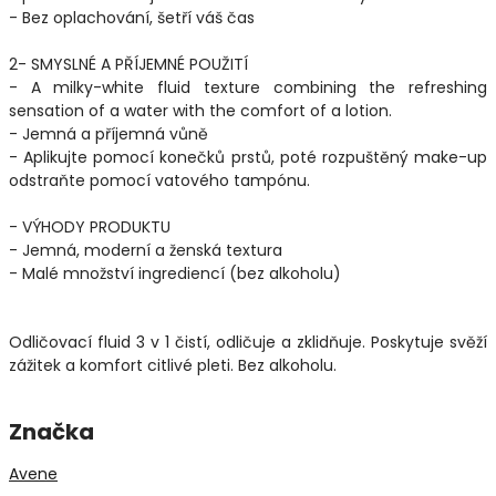
- Bez oplachování, šetří váš čas
2- SMYSLNÉ A PŘÍJEMNÉ POUŽITÍ
- A milky-white fluid texture combining the refreshing
sensation of a water with the comfort of a lotion.
- Jemná a příjemná vůně
- Aplikujte pomocí konečků prstů, poté rozpuštěný make-up
odstraňte pomocí vatového tampónu.
- VÝHODY PRODUKTU
- Jemná, moderní a ženská textura
- Malé množství ingrediencí (bez alkoholu)
Odličovací fluid 3 v 1 čistí, odličuje a zklidňuje. Poskytuje svěží
zážitek a komfort citlivé pleti. Bez alkoholu.
Značka
Avene