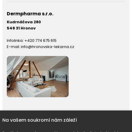
Dermpharma s.r.o.
Kudrnáčova 280
549 31 Hronov
Infolinka:
+420 774 675 615
E-mail:
info@hronovska-lekarna.cz
Na vašem soukromí nám záleží
right © 2026 |
E-shop JEDNIČKY
|
Marketing
DOKTOR ESHOP
&
BA
Používáme soubory cookie