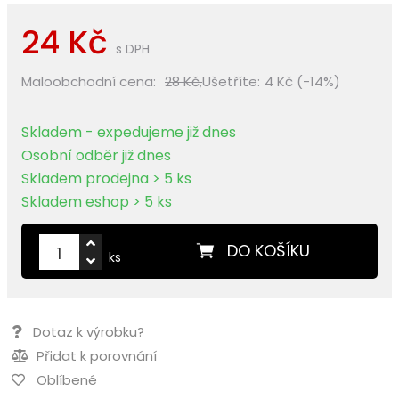
24 Kč
s DPH
Maloobchodní cena:
28 Kč,
Ušetříte:
4 Kč (-14%)
Skladem - expedujeme již dnes
Osobní odběr již dnes
Skladem prodejna > 5 ks
Skladem eshop > 5 ks
DO KOŠÍKU
ks
Dotaz k výrobku?
Přidat k porovnání
Oblíbené