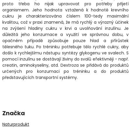
proto třeba ho nijak upravovat pro potřeby přijetí
organismem. Jeho hodnota vztažená k hodnotě krevního
cukru je charakterizována číslem 100-tedy maximální
kvalitou, což v praxi znamená, že má rychlý a výrazný účinek
na zvýšení hladiny cukru v krvi a uvolňování inzulínu. Je
důležitá jeho konzumace a využití ve správnou dobu, v
opačném případě způsobuje pouze hlad a přírůstek
tělesného tuku. Po tréninku potřebuje tělo rychlé cukry, aby
došlo k rychlejšímu nástupu syntézy glykogenu ve svalech. S
pomocí inzulínu se dostávají živiny do svalů efektivněji - např.
creatin, aminokyseliny, atd. Dextroza se přidává do produktů
určených pro konzumaci po tréninku a do produktů
představujících transportní systémy.
Značka
Naturprodukt