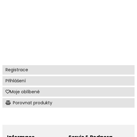
POTŘEBY PRO SPORTOVCE
ZDRAVOTNICKÝ MATERIÁL A DIAGNOSTIKA
KOSMETIKA
FOTOPROTEKCE
Registrace
Přihlášení
Moje oblíbené
Porovnat produkty