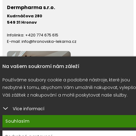
Dermpharma s.r.o.
Kudrnáčova 280
549 31 Hronov
Infolinka:
+420 774 675 615
E-mail:
info@hronovska-lekarna.cz
Na vašem soukromí nám záleží
Používáme soubory cookie a podobné nástroje, které jsou
nezbytné k tomu, abychom Vám umožnili nakupovat, vylepšo
Váš zážitek z nakupování a mohli poskytovat naše služby.
Více informací
right © 2026 |
E-shop JEDNIČKY
|
Marketing
DOKTOR ESHOP
&
BA
Souhlasím
Používáme soubory cookie