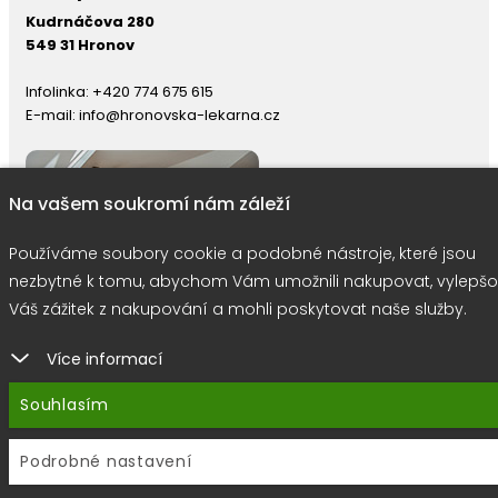
Kudrnáčova 280
549 31 Hronov
Infolinka:
+420 774 675 615
E-mail:
info@hronovska-lekarna.cz
Na vašem soukromí nám záleží
Používáme soubory cookie a podobné nástroje, které jsou
nezbytné k tomu, abychom Vám umožnili nakupovat, vylepšo
Váš zážitek z nakupování a mohli poskytovat naše služby.
Více informací
right © 2026 |
E-shop JEDNIČKY
|
Marketing
DOKTOR ESHOP
&
BA
Souhlasím
Používáme soubory cookie
Podrobné nastavení