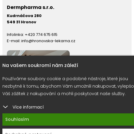
Dermpharma s.r.o.
Kudrnáčova 280
549 31 Hronov
Infolinka:
+420 774 675 615
E-mail:
info@hronovska-lekarna.cz
Na vašem soukromí nám záleží
Používáme soubory cookie a podobné nástroje, které jsou
nezbytné k tomu, abychom Vám umožnili nakupovat, vylepšo
Váš zážitek z nakupování a mohli poskytovat naše služby.
Více informací
right © 2026 |
E-shop JEDNIČKY
|
Marketing
DOKTOR ESHOP
&
BA
Souhlasím
Používáme soubory cookie