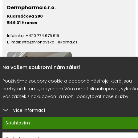
Dermpharma s.r.o.
Kudrnáčova 280
549 31 Hronov
Infolinka:
+420 774 675 615
E-mail:
info@hronovska-lekarna.cz
Na vašem soukromí nám záleží
Používáme soubory cookie a podobné nástroje, které jsou
nezbytné k tomu, abychom Vám umožnili nakupovat, vylepšo
Váš zážitek z nakupování a mohli poskytovat naše služby.
Více informací
right © 2026 |
E-shop JEDNIČKY
|
Marketing
DOKTOR ESHOP
&
BA
Souhlasím
Používáme soubory cookie