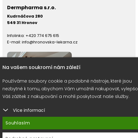
Dermpharma s.r.o.
Kudrnáčova 280
549 31 Hronov
Infolinka:
+420 774 675 615
E-mail:
info@hronovska-lekarna.cz
Na vašem soukromí nám záleží
Používáme soubory cookie a podobné nástroje, které jsou
nezbytné k tomu, abychom Vám umožnili nakupovat, vylepšo
Váš zážitek z nakupování a mohli poskytovat naše služby.
Více informací
right © 2026 |
E-shop JEDNIČKY
|
Marketing
DOKTOR ESHOP
&
BA
Souhlasím
Používáme soubory cookie