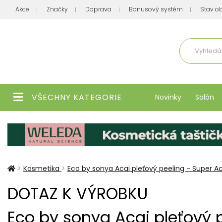
Akce
Značky
Doprava
Bonusový systém
Stav o
Aktuálně
VŠECHNY KATEGORIE
Novinky
Salón
>
Kosmetika
>
Eco by sonya Acai pleťový peeling - Super Aca
DOTAZ K VÝROBKU
Eco by sonya Acai pleťový p