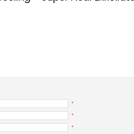
*
*
*