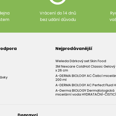
ejna
Vrácení do 14 dnů
Ry
ístem
bez udání důvodu
va
 Podpora
Nejprodávanější
Weleda Dárkový set Skin Food
3M Nexcare ColdHot Classic Gelový 
x 26 cm
A-DERMA BIOLOGY AC Čisticí micelá
návky
200 ml
A-DERMA BIOLOGY AC Perfect Fluid H
A-Derma BIOLOGY Dermatologická
micelární voda HYDRATAČNÍ-ČISTICÍ
Dopravci