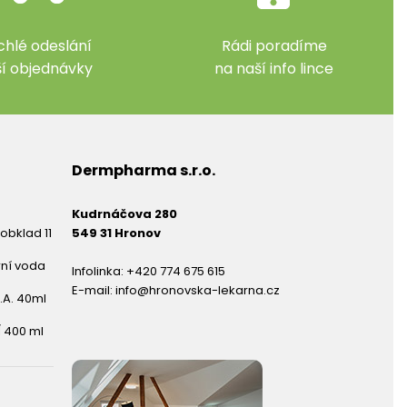
chlé odeslání
Rádi poradíme
ší objednávky
na naší info lince
Dermpharma s.r.o.
Kudrnáčova 280
obklad 11
549 31 Hronov
rní voda
Infolinka:
+420 774 675 615
E-mail:
info@hronovska-lekarna.cz
.A. 40ml
 400 ml