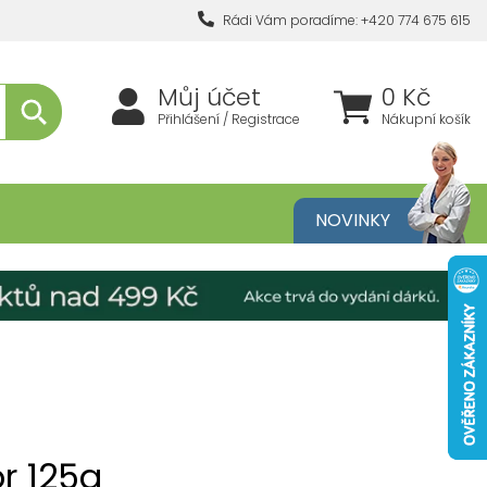
Rádi Vám poradíme: +420 774 675 615
Můj účet
0 Kč
Přihlášení / Registrace
Nákupní košík
metika
NOVINKY
or 125g