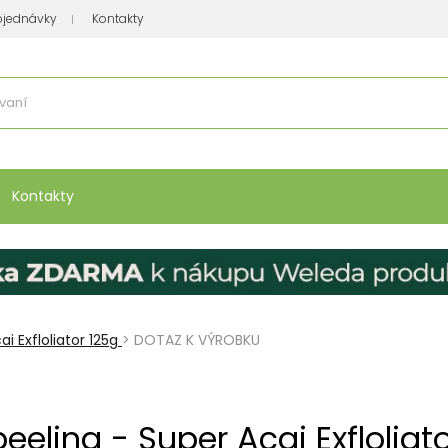
bjednávky
Kontakty
se nakupuje
:
Vitamíny, minerály
Přípravky na atopický ekzém
Bio kos
Kontakty
i Exfloliator 125g
>
DOTAZ K VÝROBKU
eeling - Super Acai Exfloliat